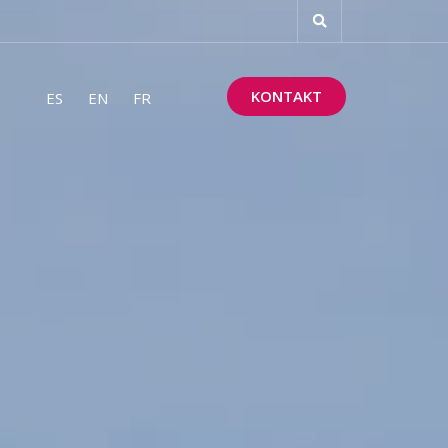
KONTAKT
ES
EN
FR