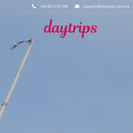
+34 937 672 090
support@daytrips.com.es