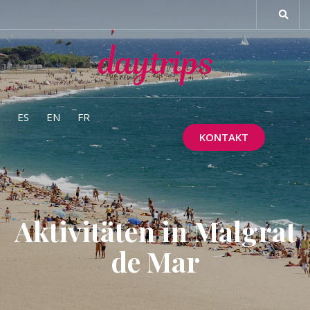
ES
EN
FR
KONTAKT
Aktivitäten in Malgrat
de Mar